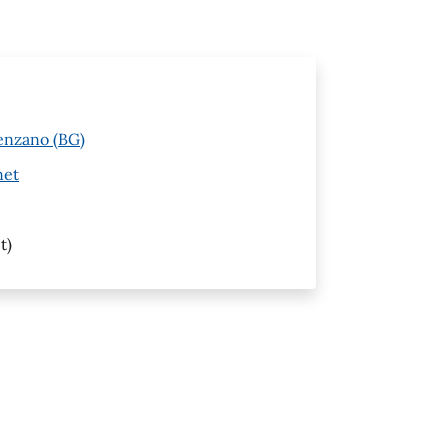
venzano (BG)
net
t)