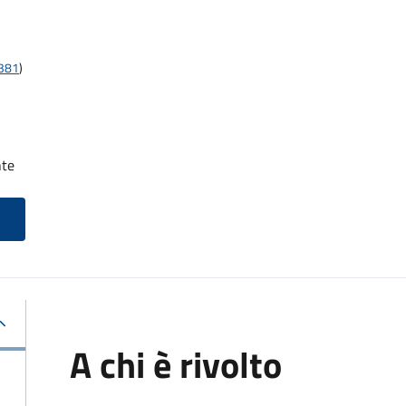
t381
)
nte
A chi è rivolto