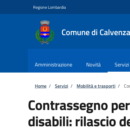
Salta al contenuto principale
Skip to footer content
Regione Lombardia
Comune di Calvenz
Amministrazione
Novità
Servizi
Briciole di pane
Home
/
Servizi
/
Mobilità e trasporti
/
Con
Contrassegno per v
disabili: rilascio