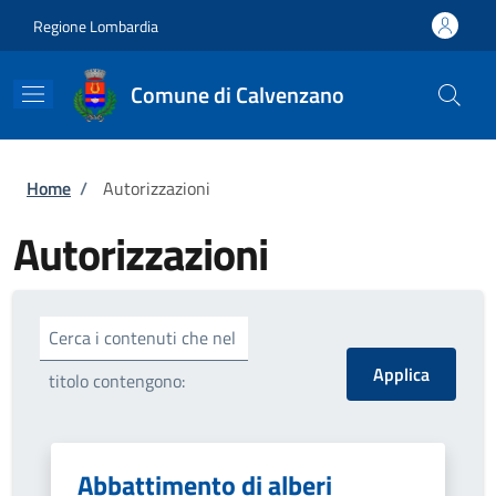
Salta al contenuto principale
Skip to footer content
Regione Lombardia
Comune di Calvenzano
Briciole di pane
Home
/
Autorizzazioni
Autorizzazioni
Cerca i contenuti che nel
titolo contengono:
Abbattimento di alberi