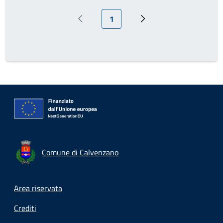
Pagina attuale
1
Pagina precedente
Pagina successiva
Comune di Calvenzano
Footer menu
Area riservata
Crediti