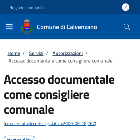
Salta al contenuto principale
Skip to footer content
Regione Lombardia
Comune di Calvenzano
Briciole di pane
Home
/
Servizi
/
Autorizzazioni
/
Accesso documentale come consigliere comunale
Accesso documentale
come consigliere
comunale
(
urn:nir:stato:decreto.legislativo:2000-08-18;267
)
Servizio attivo