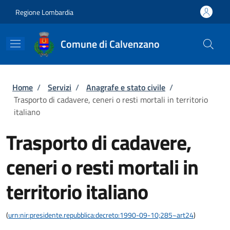
Salta al contenuto principale
Skip to footer content
Regione Lombardia
Comune di Calvenzano
Briciole di pane
Home
/
Servizi
/
Anagrafe e stato civile
/
Trasporto di cadavere, ceneri o resti mortali in territorio
italiano
Trasporto di cadavere,
ceneri o resti mortali in
territorio italiano
(
urn:nir:presidente.repubblica:decreto:1990-09-10;285~art24
)