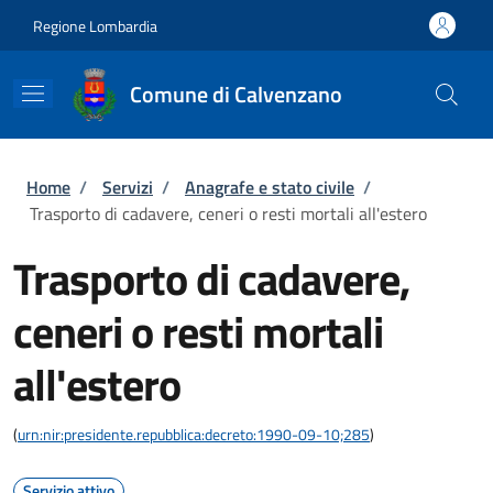
Salta al contenuto principale
Skip to footer content
Regione Lombardia
Comune di Calvenzano
Briciole di pane
Home
/
Servizi
/
Anagrafe e stato civile
/
Trasporto di cadavere, ceneri o resti mortali all'estero
Trasporto di cadavere,
ceneri o resti mortali
all'estero
(
urn:nir:presidente.repubblica:decreto:1990-09-10;285
)
Servizio attivo