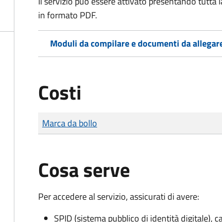
Il servizio può essere attivato presentando tutta
in formato PDF.
Moduli da compilare e documenti da allegar
Costi
Tipo di pagamento
Importo
Marca da bollo
Cosa serve
Per accedere al servizio, assicurati di avere:
SPID (sistema pubblico di identità digitale), ca