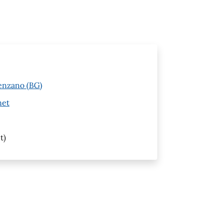
venzano (BG)
net
t)