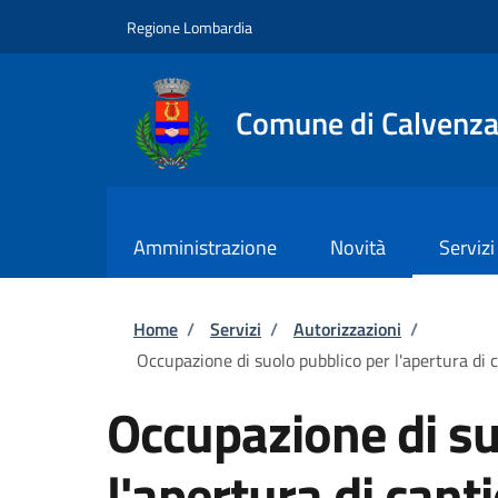
Salta al contenuto principale
Skip to footer content
Regione Lombardia
Comune di Calvenz
Amministrazione
Novità
Servizi
Briciole di pane
Home
/
Servizi
/
Autorizzazioni
/
Occupazione di suolo pubblico per l'apertura di ca
Occupazione di su
l'apertura di cant