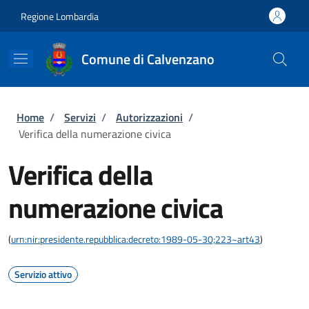
Salta al contenuto principale
Skip to footer content
Regione Lombardia
Comune di Calvenzano
Briciole di pane
Home
/
Servizi
/
Autorizzazioni
/
Verifica della numerazione civica
Verifica della
numerazione civica
(
urn:nir:presidente.repubblica:decreto:1989-05-30;223~art43
)
Servizio attivo