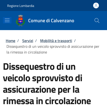
Salta al contenuto principale
Skip to footer content
Regione Lombardia
Comune di Calvenzano
Briciole di pane
Home
/
Servizi
/
Mobilità e trasporti
/
Dissequestro di un veicolo sprovvisto di assicurazione per
la rimessa in circolazione
Dissequestro di un
veicolo sprovvisto di
assicurazione per la
rimessa in circolazione