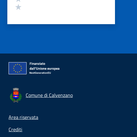
Valuta 1 stelle su 5
Comune di Calvenzano
Footer menu
Area riservata
Crediti