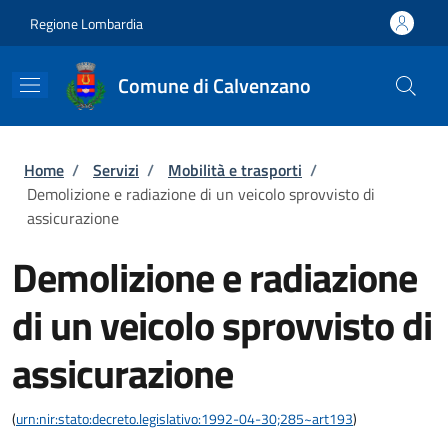
Salta al contenuto principale
Skip to footer content
Regione Lombardia
Comune di Calvenzano
Briciole di pane
Home
/
Servizi
/
Mobilità e trasporti
/
Demolizione e radiazione di un veicolo sprovvisto di
assicurazione
Demolizione e radiazione
di un veicolo sprovvisto di
assicurazione
(
urn:nir:stato:decreto.legislativo:1992-04-30;285~art193
)