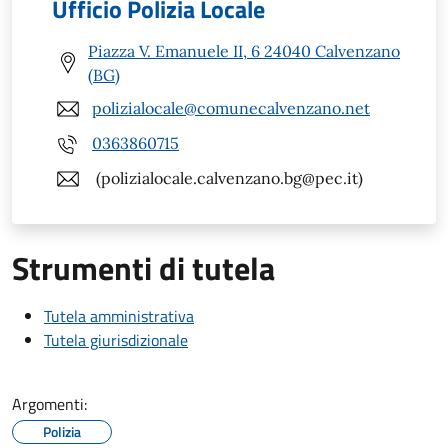
Ufficio Polizia Locale
Piazza V. Emanuele II, 6 24040 Calvenzano
(BG)
polizialocale@comunecalvenzano.net
0363860715
(polizialocale.calvenzano.bg@pec.it)
Strumenti di tutela
Tutela amministrativa
Tutela giurisdizionale
Argomenti:
Polizia