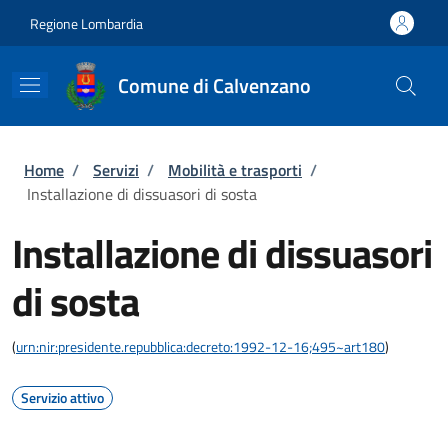
Salta al contenuto principale
Skip to footer content
Regione Lombardia
Comune di Calvenzano
Briciole di pane
Home
/
Servizi
/
Mobilità e trasporti
/
Installazione di dissuasori di sosta
Installazione di dissuasori
di sosta
(
urn:nir:presidente.repubblica:decreto:1992-12-16;495~art180
)
Servizio attivo