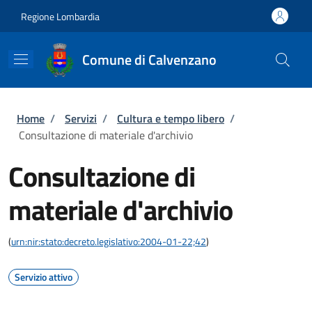
Salta al contenuto principale
Skip to footer content
Regione Lombardia
Comune di Calvenzano
Briciole di pane
Home
/
Servizi
/
Cultura e tempo libero
/
Consultazione di materiale d'archivio
Consultazione di
materiale d'archivio
(
urn:nir:stato:decreto.legislativo:2004-01-22;42
)
Servizio attivo