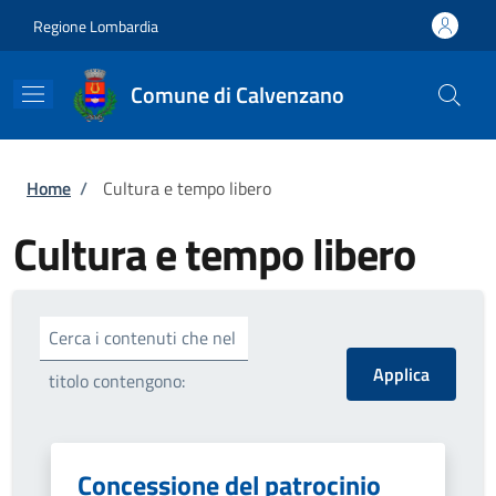
Salta al contenuto principale
Skip to footer content
Regione Lombardia
Comune di Calvenzano
Briciole di pane
Home
/
Cultura e tempo libero
Cultura e tempo libero
Cerca i contenuti che nel
titolo contengono:
Concessione del patrocinio