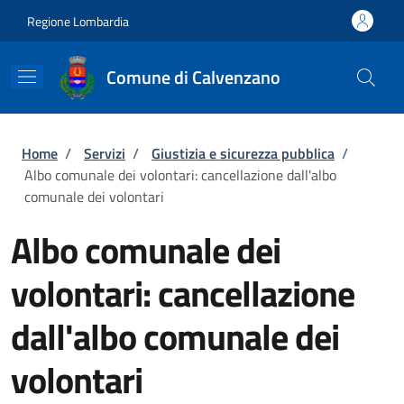
Salta al contenuto principale
Skip to footer content
Regione Lombardia
Comune di Calvenzano
Briciole di pane
Home
/
Servizi
/
Giustizia e sicurezza pubblica
/
Albo comunale dei volontari: cancellazione dall'albo
comunale dei volontari
Albo comunale dei
volontari: cancellazione
dall'albo comunale dei
volontari