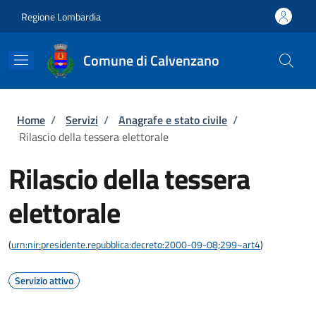
Salta al contenuto principale
Skip to footer content
Regione Lombardia
Comune di Calvenzano
Briciole di pane
Home
/
Servizi
/
Anagrafe e stato civile
/
Rilascio della tessera elettorale
Rilascio della tessera
elettorale
(
urn:nir:presidente.repubblica:decreto:2000-09-08;299~art4
)
Servizio attivo