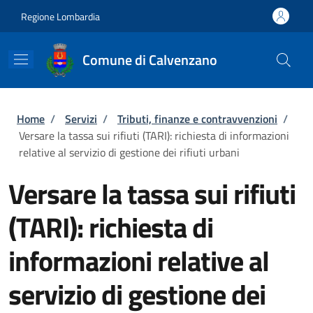
Salta al contenuto principale
Skip to footer content
Regione Lombardia
Comune di Calvenzano
Briciole di pane
Home
/
Servizi
/
Tributi, finanze e contravvenzioni
/
Versare la tassa sui rifiuti (TARI): richiesta di informazioni
relative al servizio di gestione dei rifiuti urbani
Versare la tassa sui rifiuti
(TARI): richiesta di
informazioni relative al
servizio di gestione dei