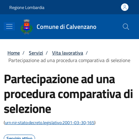
Salta al contenuto principale
Skip to footer content
Regione Lombardia
Comune di Calvenzano
Briciole di pane
Home
/
Servizi
/
Vita lavorativa
/
Partecipazione ad una procedura comparativa di selezione
Partecipazione ad una
procedura comparativa di
selezione
(
urn:nir:stato:decreto.legislativo:2001-03-30;165
)
Servizio attivo