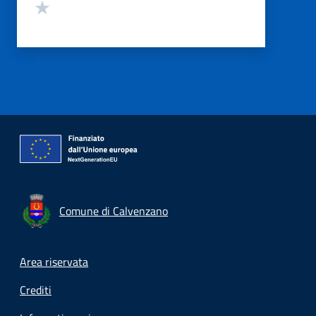
Valuta 1 stelle su 5
Comune di Calvenzano
Footer menu
Area riservata
Crediti