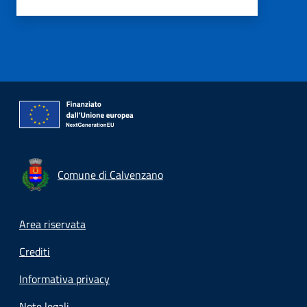
Comune di Calvenzano
Footer menu
Area riservata
Crediti
Informativa privacy
Note legali