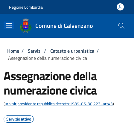
Salta al contenuto principale
Skip to footer content
Regione Lombardia
Comune di Calvenzano
Briciole di pane
Home
/
Servizi
/
Catasto e urbanistica
/
Assegnazione della numerazione civica
Assegnazione della
numerazione civica
(
urn:nir:presidente.repubblica:decreto:1989-05-30;223~art43
)
Servizio attivo