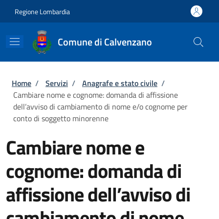
Salta al contenuto principale
Skip to footer content
Regione Lombardia
Comune di Calvenzano
Briciole di pane
Home
/
Servizi
/
Anagrafe e stato civile
/
Cambiare nome e cognome: domanda di affissione
dell’avviso di cambiamento di nome e/o cognome per
conto di soggetto minorenne
Cambiare nome e
cognome: domanda di
affissione dell’avviso di
cambiamento di nome