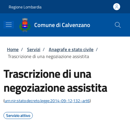
Salta al contenuto principale
Skip to footer content
Regione Lombardia
Comune di Calvenzano
Briciole di pane
Home
/
Servizi
/
Anagrafe e stato civile
/
Trascrizione di una negoziazione assistita
Trascrizione di una
negoziazione assistita
(
urn:nir:stato:decreto.legge:2014-09-12;132~art6
)
Servizio attivo