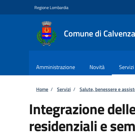
Salta al contenuto principale
Skip to footer content
Regione Lombardia
Comune di Calvenz
Amministrazione
Novità
Servizi
Briciole di pane
Home
/
Servizi
/
Salute, benessere e assis
Integrazione delle
residenziali e sem