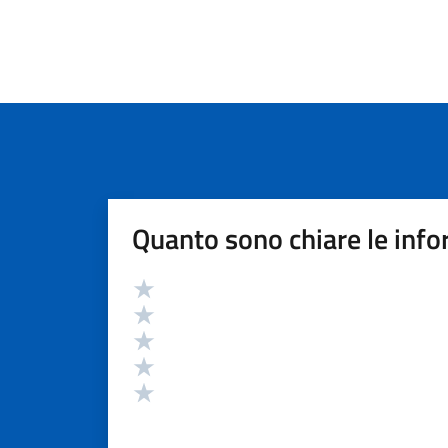
Quanto sono chiare le info
Valutazione
Valuta 5 stelle su 5
Valuta 4 stelle su 5
Valuta 3 stelle su 5
Valuta 2 stelle su 5
Valuta 1 stelle su 5