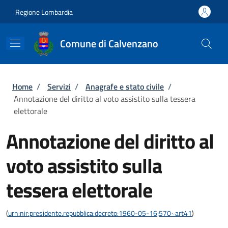
Salta al contenuto principale
Skip to footer content
Regione Lombardia
Comune di Calvenzano
Briciole di pane
Home
/
Servizi
/
Anagrafe e stato civile
/
Annotazione del diritto al voto assistito sulla tessera
elettorale
Annotazione del diritto al
voto assistito sulla
tessera elettorale
(
urn:nir:presidente.repubblica:decreto:1960-05-16;570~art41
)