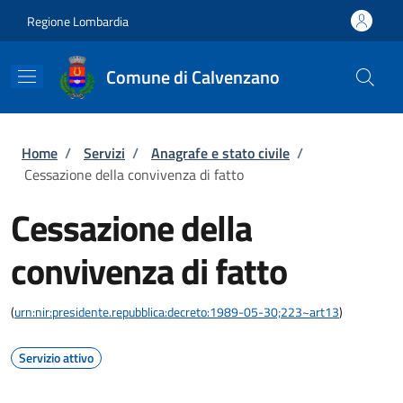
Salta al contenuto principale
Skip to footer content
Regione Lombardia
Comune di Calvenzano
Briciole di pane
Home
/
Servizi
/
Anagrafe e stato civile
/
Cessazione della convivenza di fatto
Cessazione della
convivenza di fatto
(
urn:nir:presidente.repubblica:decreto:1989-05-30;223~art13
)
Servizio attivo