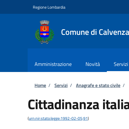
Salta al contenuto principale
Skip to footer content
Regione Lombardia
Comune di Calvenz
Amministrazione
Novità
Servizi
Briciole di pane
Home
/
Servizi
/
Anagrafe e stato civile
/
Cittadinanza itali
(
urn:nir:stato:legge:1992-02-05;91
)