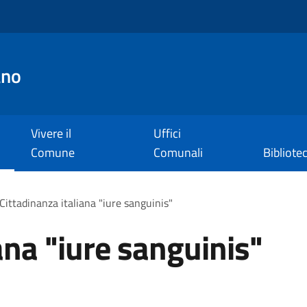
ano
Vivere il
Uffici
Comune
Comunali
Bibliote
Cittadinanza italiana "iure sanguinis"
ana "iure sanguinis"