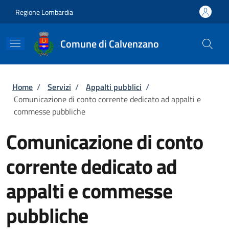
Salta al contenuto principale
Skip to footer content
Regione Lombardia
Comune di Calvenzano
Briciole di pane
Home
/
Servizi
/
Appalti pubblici
/
Comunicazione di conto corrente dedicato ad appalti e
commesse pubbliche
Comunicazione di conto
corrente dedicato ad
appalti e commesse
pubbliche