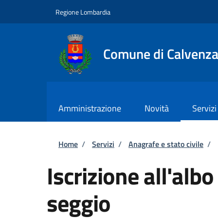
Salta al contenuto principale
Skip to footer content
Regione Lombardia
Comune di Calvenz
Amministrazione
Novità
Servizi
Briciole di pane
Home
/
Servizi
/
Anagrafe e stato civile
/
Iscrizione all'albo
seggio