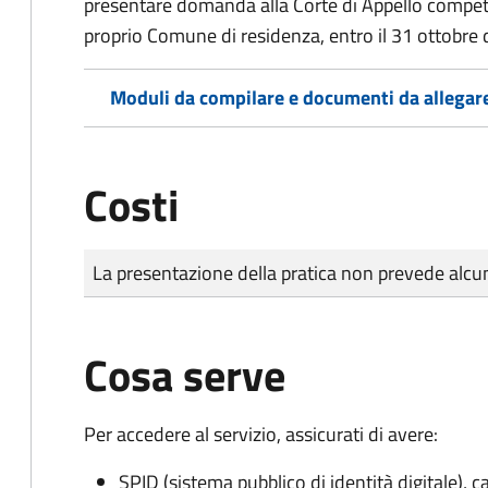
presentare domanda alla Corte di Appello competen
proprio Comune di residenza, entro il 31 ottobre 
Moduli da compilare e documenti da allegar
Costi
Tipo di pagamento
Importo
La presentazione della pratica non prevede al
Cosa serve
Per accedere al servizio, assicurati di avere:
SPID (sistema pubblico di identità digitale), ca