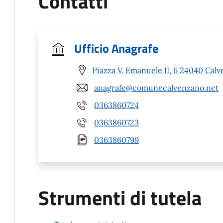
Contatti
Ufficio Anagrafe
Piazza V. Emanuele II, 6 24040 Cal
anagrafe@comunecalvenzano.net
0363860724
0363860723
0363860799
Strumenti di tutela