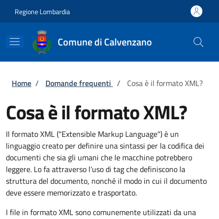
Salta al contenuto principale
Skip to footer content
Regione Lombardia
Comune di Calvenzano
Briciole di pane
Home
/
Domande frequenti
/
Cosa è il formato XML?
Cosa è il formato XML?
Il formato XML ("Extensible Markup Language") è un
linguaggio creato per definire una sintassi per la codifica dei
documenti che sia gli umani che le macchine potrebbero
leggere. Lo fa attraverso l’uso di tag che definiscono la
struttura del documento, nonché il modo in cui il documento
deve essere memorizzato e trasportato.
I file in formato XML sono comunemente utilizzati da una