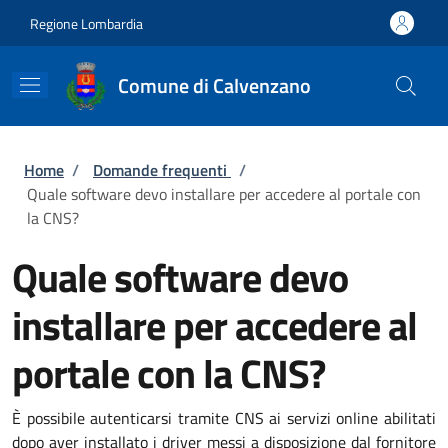
Salta al contenuto principale
Skip to footer content
Regione Lombardia
Comune di Calvenzano
Briciole di pane
Home
/
Domande frequenti
/
Quale software devo installare per accedere al portale con
la CNS?
Quale software devo
installare per accedere al
portale con la CNS?
È possibile autenticarsi tramite CNS ai servizi online abilitati
dopo aver installato i driver messi a disposizione dal fornitore