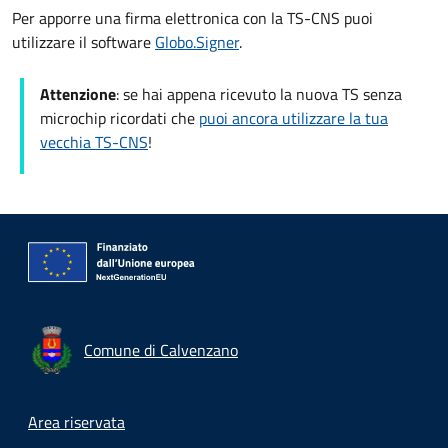
Per apporre una firma elettronica con la TS-CNS puoi
utilizzare il software
Globo.Signer
.
Attenzione
: se hai appena ricevuto la nuova TS senza
microchip ricordati che
puoi ancora utilizzare la tua
vecchia TS-CNS
!
Comune di Calvenzano
Footer menu
Area riservata