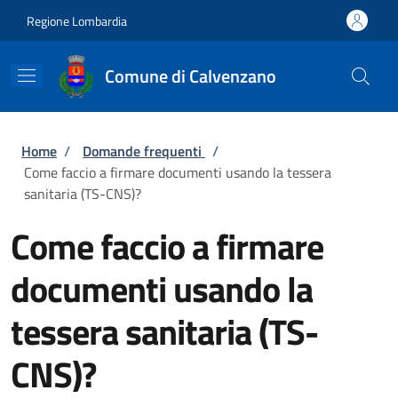
Salta al contenuto principale
Skip to footer content
Regione Lombardia
Comune di Calvenzano
Briciole di pane
Home
/
Domande frequenti
/
Come faccio a firmare documenti usando la tessera
sanitaria (TS-CNS)?
Come faccio a firmare
documenti usando la
tessera sanitaria (TS-
CNS)?