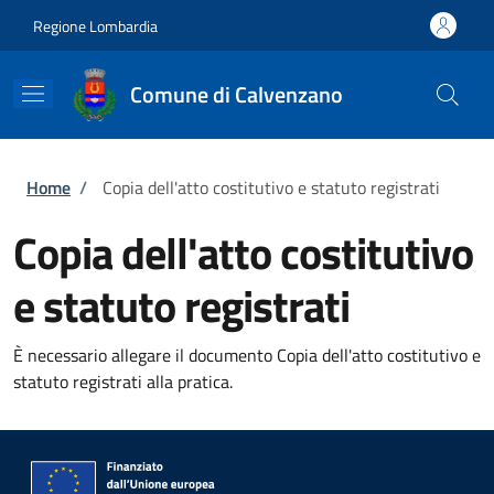
Salta al contenuto principale
Skip to footer content
Regione Lombardia
Comune di Calvenzano
Briciole di pane
Home
/
Copia dell'atto costitutivo e statuto registrati
Copia dell'atto costitutivo
e statuto registrati
È necessario allegare il documento Copia dell'atto costitutivo e
statuto registrati alla pratica.