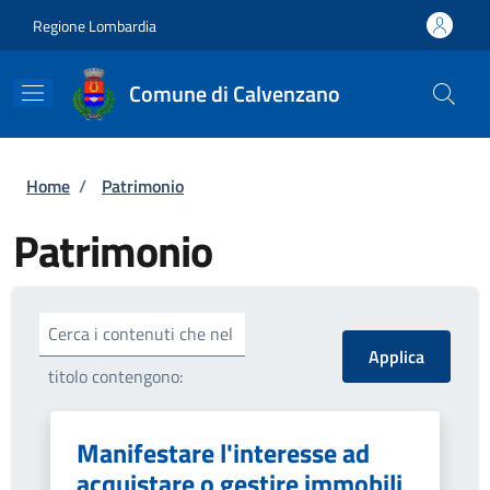
Salta al contenuto principale
Skip to footer content
Regione Lombardia
Comune di Calvenzano
Briciole di pane
Home
/
Patrimonio
Patrimonio
Cerca i contenuti che nel
titolo contengono:
Manifestare l'interesse ad
acquistare o gestire immobili