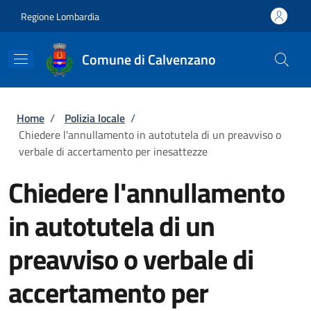
Salta al contenuto principale
Skip to footer content
Regione Lombardia
Comune di Calvenzano
Briciole di pane
Home
/
Polizia locale
/
Chiedere l'annullamento in autotutela di un preavviso o
verbale di accertamento per inesattezze
Chiedere l'annullamento
in autotutela di un
preavviso o verbale di
accertamento per