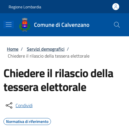
Salta al contenuto principale
Skip to footer content
Regione Lombardia
Comune di Calvenzano
Briciole di pane
Home
/
Servizi demografici
/
Chiedere il rilascio della tessera elettorale
Chiedere il rilascio della
tessera elettorale
Condividi
Normativa di riferimento