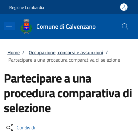
Salta al contenuto principale
Skip to footer content
Regione Lombardia
Comune di Calvenzano
Briciole di pane
Home
/
Occupazione, concorsi e assunzioni
/
Partecipare a una procedura comparativa di selezione
Partecipare a una
procedura comparativa di
selezione
Condividi