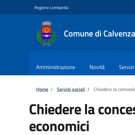
Salta al contenuto principale
Skip to footer content
Regione Lombardia
Comune di Calvenz
Amministrazione
Novità
Servizi
Briciole di pane
Home
/
Servizi sociali
/
Chiedere la concess
Chiedere la conce
economici