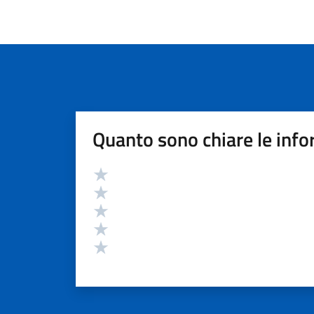
Quanto sono chiare le info
Valutazione
Valuta 5 stelle su 5
Valuta 4 stelle su 5
Valuta 3 stelle su 5
Valuta 2 stelle su 5
Valuta 1 stelle su 5