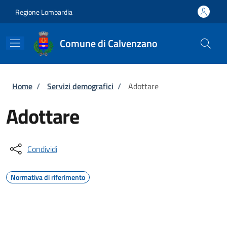
Salta al contenuto principale
Skip to footer content
Regione Lombardia
Comune di Calvenzano
Briciole di pane
Home
/
Servizi demografici
/
Adottare
Adottare
Condividi
Normativa di riferimento