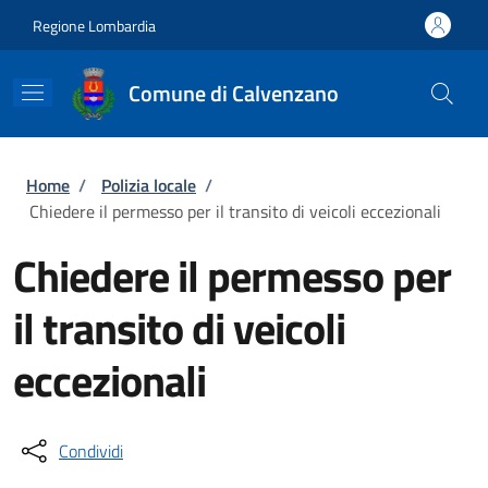
Salta al contenuto principale
Skip to footer content
Regione Lombardia
Comune di Calvenzano
Briciole di pane
Home
/
Polizia locale
/
Chiedere il permesso per il transito di veicoli eccezionali
Chiedere il permesso per
il transito di veicoli
eccezionali
Condividi