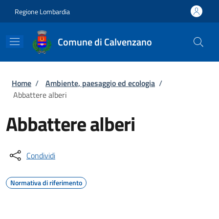
Salta al contenuto principale
Skip to footer content
Regione Lombardia
Comune di Calvenzano
Briciole di pane
Home
/
Ambiente, paesaggio ed ecologia
/
Abbattere alberi
Abbattere alberi
Condividi
Normativa di riferimento