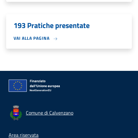
193 Pratiche presentate
VAI ALLA PAGINA
Comune di Calvenzano
Footer menu
Area riservata